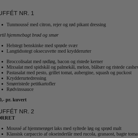
UFFÉT NR. 1
Tunmoussé med citron, rejer og rød pikant dressing
rtil hjemmebagt brød og smør
Helstegt benskinke med sprøde svær
Langtidsstegt oksecuvette med krydderurter
Broccolisalat med rødløg, bacon og ristede kerner
Mixsalat med spidskål og palmekål, melon, blåbær og ristede cash
Pastasalat med pesto, grillet tomat, aubergine, squash og puckost
Krydderurtedressing
Smørristede petitkartofler
Rødvinssauce
0,- pr. kuvert
UFFÉT NR. 2
ORRET
Moussé af hjemmerøget laks med syltede løg og sprød malt
Klassisk carpaccio af okseinderlår med rucola, granaost, bagte toma