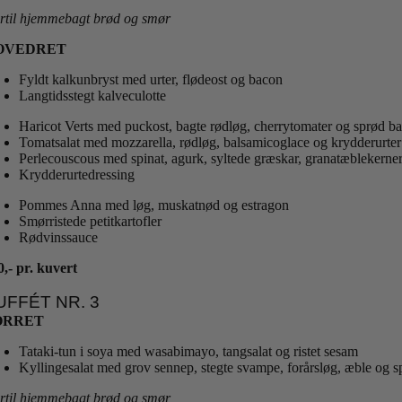
rtil hjemmebagt brød og smør
OVEDRET
Fyldt kalkunbryst med urter, flødeost og bacon
Langtidsstegt kalveculotte
Haricot Verts med puckost, bagte rødløg, cherrytomater og sprød b
Tomatsalat med mozzarella, rødløg, balsamicoglace og krydderurter
Perlecouscous med spinat, agurk, syltede græskar, granatæblekerner
Krydderurtedressing
Pommes Anna med løg, muskatnød og estragon
Smørristede petitkartofler
Rødvinssauce
0,- pr. kuvert
UFFÉT NR. 3
ORRET
Tataki-tun i soya med wasabimayo, tangsalat og ristet sesam
Kyllingesalat med grov sennep, stegte svampe, forårsløg, æble og 
rtil hjemmebagt brød og smør