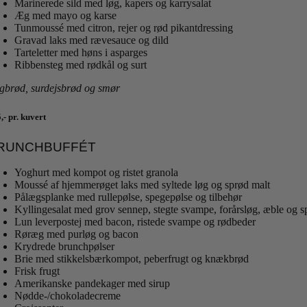
Marinerede sild med løg, kapers og karrysalat
Æg med mayo og karse
Tunmoussé med citron, rejer og rød pikantdressing
Gravad laks med rævesauce og dild
Tarteletter med høns i asparges
Ribbensteg med rødkål og surt
gbrød, surdejsbrød og smør
,- pr. kuvert
RUNCHBUFFÉT
Yoghurt med kompot og ristet granola
Moussé af hjemmerøget laks med syltede løg og sprød malt
Pålægsplanke med rullepølse, spegepølse og tilbehør
Kyllingesalat med grov sennep, stegte svampe, forårsløg, æble og 
Lun leverpostej med bacon, ristede svampe og rødbeder
Røræg med purløg og bacon
Krydrede brunchpølser
Brie med stikkelsbærkompot, peberfrugt og knækbrød
Frisk frugt
Amerikanske pandekager med sirup
Nødde-/chokoladecreme