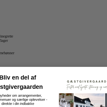
inegrette
flager
mamebønner
Bliv en del af
stgivergaarden
 tomater, pesto og grissini
nyheder om arrangementer,
nuer og særlige oplevelser -
direkte i din indbakke
ter og krydret italiensk mayo.