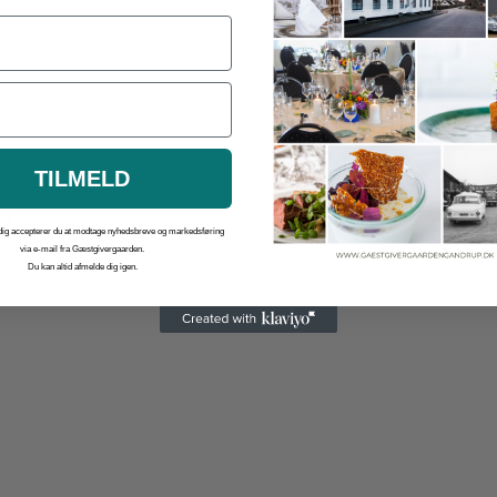
TILMELD
st
 dig accepterer du at modtage nyhedsbreve og markedsføring
via e-mail fra Gæstgivergaarden.
Du kan altid afmelde dig igen.