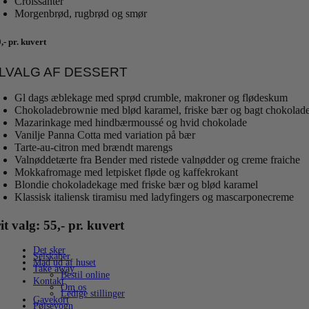
Croissanter
Morgenbrød, rugbrød og smør
,- pr. kuvert
ILVALG AF DESSERT
Gl dags æblekage med sprød crumble, makroner og flødeskum
Chokoladebrownie med blød karamel, friske bær og bagt chokolad
Mazarinkage med hindbærmoussé og hvid chokolade
Vanilje Panna Cotta med variation på bær
Tarte-au-citron med brændt marengs
Valnøddetærte fra Bender med ristede valnødder og creme fraiche
Mokkafromage med letpisket fløde og kaffekrokant
Blondie chokoladekage med friske bær og blød karamel
Klassisk italiensk tiramisu med ladyfingers og mascarponecreme
it valg: 55,- pr. kuvert
Det sker
Selskaber
Mad ud af huset
Take away
Bestil online
Kontakt
Om os
Ledige stillinger
Gavekort
Pølsevogn