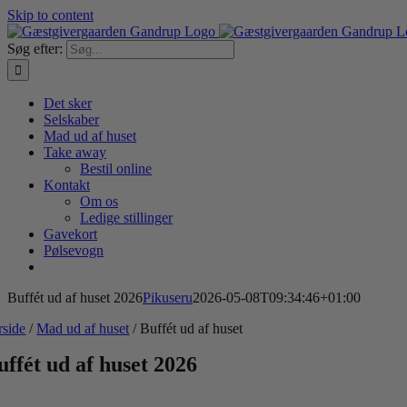
Skip to content
Søg efter:
Det sker
Selskaber
Mad ud af huset
Take away
Bestil online
Kontakt
Om os
Ledige stillinger
Gavekort
Pølsevogn
Buffét ud af huset 2026
Pikuseru
2026-05-08T09:34:46+01:00
rside
/
Mad ud af huset
/ Buffét ud af huset
uffét ud af huset 2026