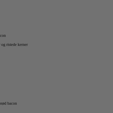
acon
 og ristede kerner
sprød bacon