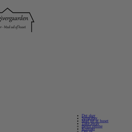
Det sker
Selskaber
Mad ud af huset
Take away
Bestil online
Kontakt
Om os