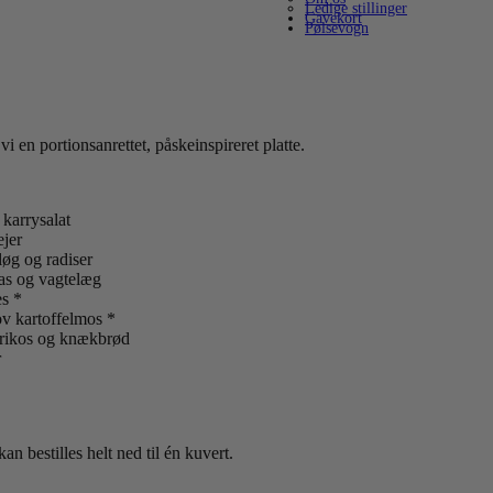
Ledige stillinger
Gavekort
Pølsevogn
 en portionsanrettet, påskeinspireret platte.
karrysalat
jer
øg og radiser
as og vagtelæg
es *
v kartoffelmos *
brikos og knækbrød
r
n bestilles helt ned til én kuvert.