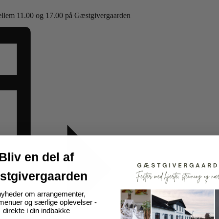
g mellem 11.00 og 17.00 på Gæstgivergaarden
Bliv en del af
stgivergaarden
nyheder om arrangementer,
nuer og særlige oplevelser -
direkte i din indbakke