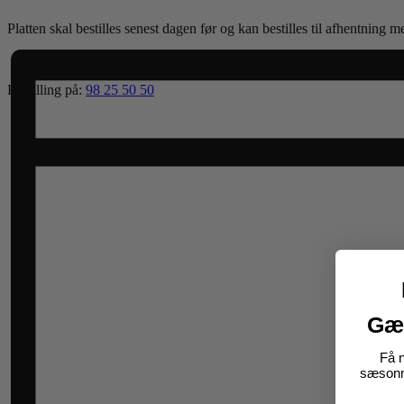
Platten skal bestilles senest dagen før og kan bestilles til afhentnin
Bestilling på:
98 25 50 50
Gæ
Få 
sæsonme