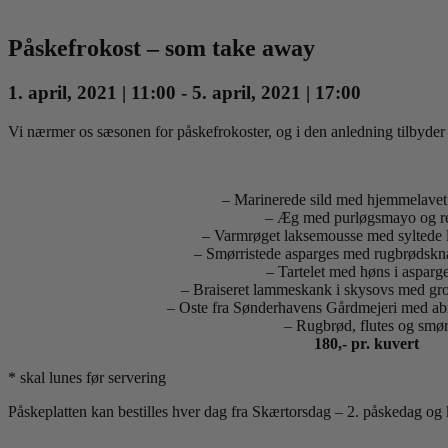
Påskefrokost – som take away
1. april, 2021 | 11:00
-
5. april, 2021 | 17:00
Vi nærmer os sæsonen for påskefrokoster, og i den anledning tilbyder vi
– Marinerede sild med hjemmelavet 
– Æg med purløgsmayo og re
– Varmrøget laksemousse med syltede l
– Smørristede asparges med rugbrødskn
– Tartelet med høns i asparg
– Braiseret lammeskank i skysovs med gro
– Oste fra Sønderhavens Gårdmejeri med a
– Rugbrød, flutes og smø
180,- pr. kuvert
* skal lunes før servering
Påskeplatten kan bestilles hver dag fra Skærtorsdag – 2. påskedag og ka