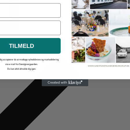
TILMELD
 dig accepterer du at modtage nyhedsbreve og markedsføring
via e-mail fra Gæstgivergaarden.
Du kan altid afmelde dig igen.