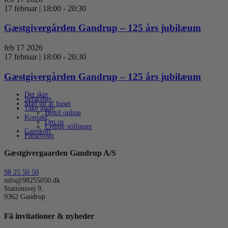
17 februar | 18:00
-
20:30
Gæstgivergården Gandrup – 125 års jubilæum
feb
17
2026
17 februar | 18:00
-
20:30
Gæstgivergården Gandrup – 125 års jubilæum
Det sker
Selskaber
Mad ud af huset
Take away
Bestil online
Kontakt
Om os
Ledige stillinger
Gavekort
Pølsevogn
Gæstgivergaarden Gandrup A/S
98 25 50 50
info@98255050.dk
Stationsvej 9,
9362 Gandrup
Få invitationer & nyheder