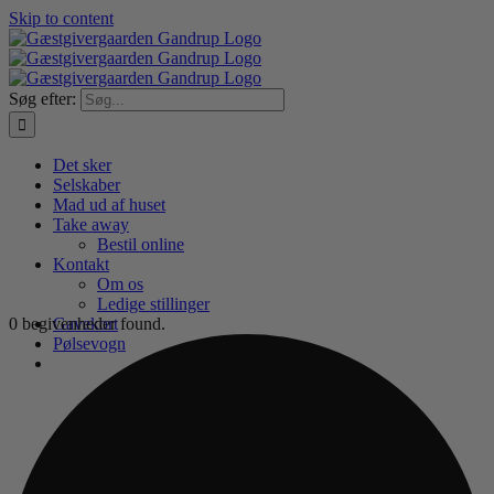
Skip to content
Søg efter:
Det sker
Selskaber
Mad ud af huset
Take away
Bestil online
Kontakt
Om os
Ledige stillinger
0 begivenheder found.
Gavekort
Pølsevogn