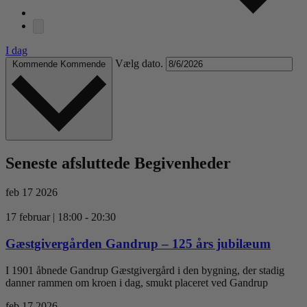
I dag
Vælg dato.
Kommende
Kommende
Seneste afsluttede Begivenheder
feb
17
2026
17 februar | 18:00
-
20:30
Gæstgivergården Gandrup – 125 års jubilæum
I 1901 åbnede Gandrup Gæstgivergård i den bygning, der stadig
danner rammen om kroen i dag, smukt placeret ved Gandrup
feb
17
2026